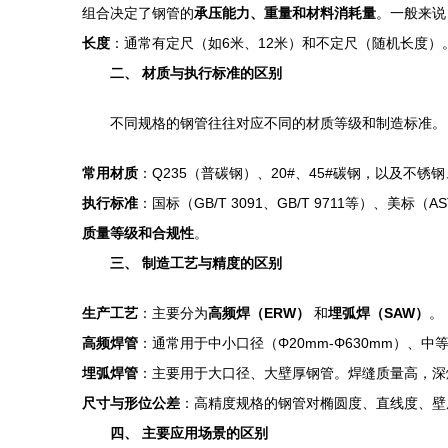
组合决定了钢管的
承压能力、重量和材料消耗量
。一般来说
长度
：通常有定尺（如6米、12米）和不定尺（随机长度
二、 材质与执行标准的区别
不同规格的钢管往往对应不同的材质等级和制造标准。
常用材质
：Q235（普碳钢）、20#、45#碳钢，以及不
执行标准
：国标（GB/T 3091、GB/T 9711等）
质量等级和合规性
。
三、 制造工艺与精度的区别
生产工艺
：主要分为
高频焊（ERW）
和
埋弧焊（SAW）
。
高频焊管
：通常用于中小口径（Φ20mm-Φ630mm）、
埋弧焊管
：主要用于大口径、大壁厚钢管。焊缝质量高，深
尺寸与形位公差
：高精度规格的钢管对椭圆度、直线度、壁
四、 主要应用场景的区别