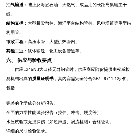
油气输送
：陆上及海底石油、天然气、成品油的长距离集输主干
线。
结构支撑
：大型桥梁墩柱、海洋平台结构管桩、风电塔筒等重型结
构用管。
市政工程
：高压水管、大型供热管网。
其他工业
：浆体输送、化工设备管道等。
六、 供应与验收要点
供应L245NB大口径无缝钢管时，供应商应随货提供由权威检
测机构出具的
质量证明书
，其内容需完全符合GB/T 9711.1标准，
包括：
完整的化学成分分析报告。
全面的力学性能试验报告（拉伸、冲击、硬度等）。
水压试验或无损探伤（如超声波、涡流检测）合格证明。
详细的尺寸检验记录。