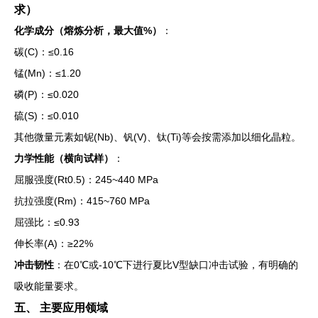
求）
化学成分（熔炼分析，最大值%）
：
碳(C)：≤0.16
锰(Mn)：≤1.20
磷(P)：≤0.020
硫(S)：≤0.010
其他微量元素如铌(Nb)、钒(V)、钛(Ti)等会按需添加以细化晶粒。
力学性能（横向试样）
：
屈服强度(Rt0.5)：245~440 MPa
抗拉强度(Rm)：415~760 MPa
屈强比：≤0.93
伸长率(A)：≥22%
冲击韧性
：在0℃或-10℃下进行夏比V型缺口冲击试验，有明确的
吸收能量要求。
五、 主要应用领域