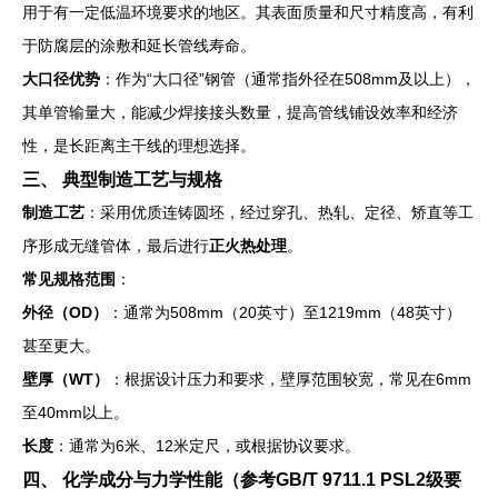
用于有一定低温环境要求的地区。其表面质量和尺寸精度高，有利
于防腐层的涂敷和延长管线寿命。
大口径优势
：作为“大口径”钢管（通常指外径在508mm及以上），
其单管输量大，能减少焊接接头数量，提高管线铺设效率和经济
性，是长距离主干线的理想选择。
三、 典型制造工艺与规格
制造工艺
：采用优质连铸圆坯，经过穿孔、热轧、定径、矫直等工
序形成无缝管体，最后进行
正火热处理
。
常见规格范围
：
外径（OD）
：通常为508mm（20英寸）至1219mm（48英寸）
甚至更大。
壁厚（WT）
：根据设计压力和要求，壁厚范围较宽，常见在6mm
至40mm以上。
长度
：通常为6米、12米定尺，或根据协议要求。
四、 化学成分与力学性能（参考GB/T 9711.1 PSL2级要