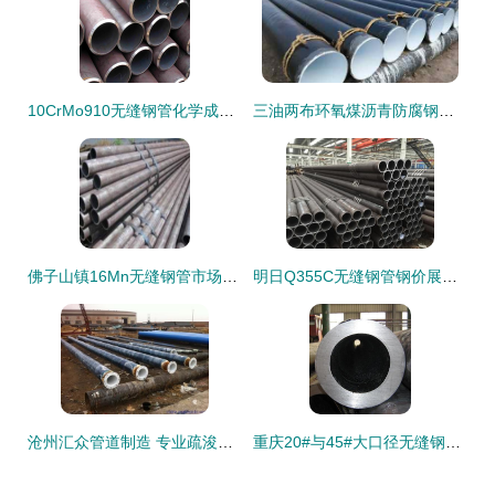
10CrMo910无缝钢管化学成分、合金性能与工厂直销运费补贴询价指南
三油两布环氧煤沥青防腐钢管工厂 钢材防腐工艺的专业守护者
佛子山镇16Mn无缝钢管市场行情与价格走势分析
明日Q355C无缝钢管钢价展望 高位震荡延续，现货价格偏稳运行
沧州汇众管道制造 专业疏浚管道钢管生产与深加工厂家直销服务
重庆20#与45#大口径无缝钢管 现货优势与选材指南